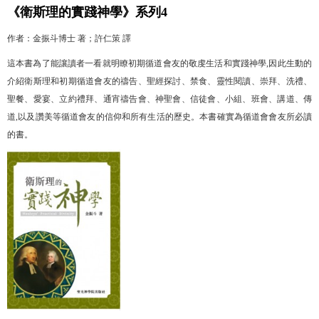
《衛斯理的實踐神學》
系列4
作者：
金振斗博士 著；許仁策 譯
這本書為了能讓讀者一看就明瞭初期循道會友的敬虔生活和實踐神學,因此生動的
介紹衛斯理和初期循道會友的禱告、聖經探討、禁食、靈性閱讀、崇拜、洗禮、
聖餐、愛宴、立約禮拜、通宵禱告會、神聖會、信徒會、小組、班會、講道、傳
道,以及讚美等循道會友的信仰和所有生活的歷史。本書確實為循道會會友所必讀
的書。