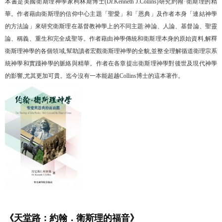
本書是美國衛斯理神學家柯林斯博士(Dr.Kenneth J.Collins)研究約翰·衛斯理的精
華。作者藉由衛斯理的信仰中心主題「聖愛」和「恩典」及作者本身「連結神學
的方法論」來研究衛斯理在基督教神學上的不同主題:神論、人論、基督論、聖靈
論、稱義、重生和完全成聖等。作者藉由神學傳統和衛斯理本身的原始資料,解釋
衛斯理神學的各個領域,幫助讀者宏觀衛斯理神學的全貌,並整全理解循道衛理宗系
統神學和實踐神學的脈絡與精華。作者在各章提出衛斯理神學對後世及現代神學
的影響,尤其更加可貴。迄今沒有一本能超越Collins博士的這本著作。
《天堂路：約翰．衛斯理的福音》