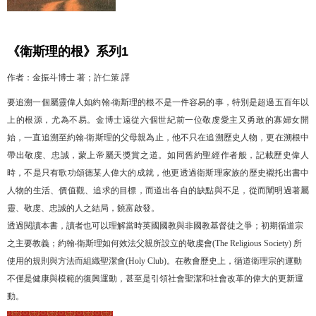
《衛斯理的根》系列1
作者
：
金振斗博士 著；許仁策 譯
要追溯一個屬靈偉人如約翰‧衛斯理的根不是一件容易的事，特別是超過五百年以
上的根源，尤為不易。金博士遠從六個世紀前一位敬虔愛主又勇敢的寡婦女開
始，一直追溯至約翰‧衛斯理的父母親為止，他不只在追溯歷史人物，更在溯根中
帶出敬虔、忠誠，蒙上帝屬天獎賞之道。如同舊約聖經作者般，記載歷史偉人
時，不是只有歌功頌德某人偉大的成就，他更透過衛斯理家族的歷史襯托出書中
人物的生活、價值觀、追求的目標，而道出各自的缺點與不足，從而闡明過著屬
靈、敬虔、忠誠的人之結局，饒富啟發。
透過閱讀本書，讀者也可以理解當時英國國教與非國教基督徒之爭；初期循道宗
之主要教義；約翰‧衛斯理如何效法父親所設立的敬虔會(The Religious Society) 所
使用的規則與方法而組織聖潔會(Holy Club)。在教會歷史上，循道衛理宗的運動
不僅是健康與模範的復興運動，甚至是引領社會聖潔和社會改革的偉大的更新運
動。