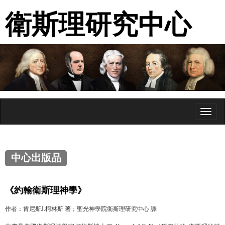
衛斯理研究中心
Toggl
naviga
中心出版品
《約翰衛斯理神學》
作者：肯尼斯J.柯林斯 著；聖光神學院衛斯理研究中心 譯