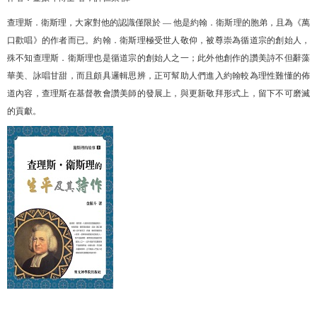
查理斯．衛斯理，大家對他的認識僅限於
—
他是約翰．衛斯理的胞弟，且為《萬
口歡唱》的作者而已。約翰．衛斯理極受世人敬仰，被尊崇為循道宗的創始人，
殊不知查理斯．衛斯理也是循道宗的創始人之一；此外他創作的讚美詩不但辭藻
華美、詠唱甘甜，而且頗具邏輯思辨，正可幫助人們進入約翰較為理性難懂的佈
道內容，查理斯在基督教會讚美師的發展上，與更新敬拜形式上，留下不可磨滅
的貢獻。