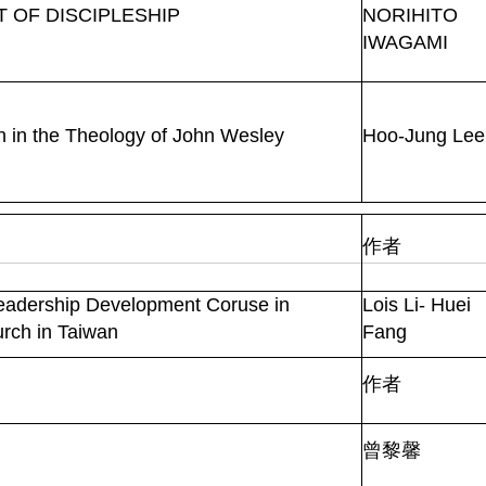
 OF DISCIPLESHIP
NORIHITO
IWAGAMI
n in the Theology of John Wesley
Hoo-Jung Lee
作者
Leadership Development Coruse in
Lois Li- Huei
urch in Taiwan
Fang
作者
曾黎馨