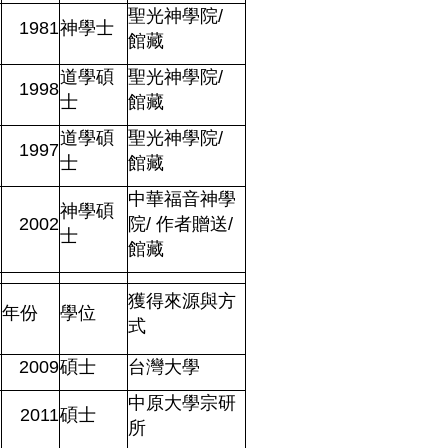
聖光神學院
/
1981
神學士
館藏
道學碩
聖光神學院
/
1998
士
館藏
道學碩
聖光神學院
/
1997
士
館藏
中華福音神學
神學碩
2002
院
/
作者贈送
/
士
館藏
獲得來源與方
年份
學位
式
2009
碩士
台灣大學
中原大學宗研
2011
碩士
所