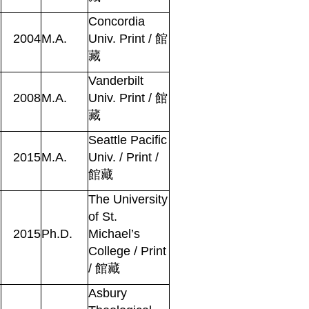
Concordia
2004
M.A.
Univ. Print
/
館
藏
Vanderbilt
2008
M.A.
Univ. Print
/
館
藏
Seattle Pacific
2015
M.A.
Univ. / Print
/
館藏
The University
of St.
2015
Ph.D.
Michael’s
College / Print
/
館藏
Asbury