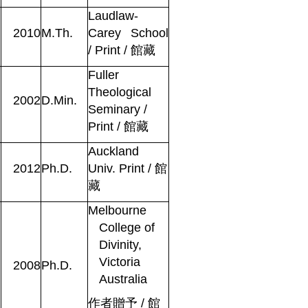
Laudlaw-
2010
M.Th.
Carey School
/ Print
/
館藏
Fuller
Theological
2002
D.Min.
Seminary /
Print
/
館藏
Auckland
2012
Ph.D.
Univ. Print
/
館
藏
Melbourne
College of
Divinity,
Victoria
2008
Ph.D.
Australia
作者贈予
/
館