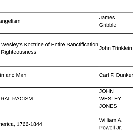
James
angelism
Gribble
sley’s Koctrine of Entire Sanctification
John Trinklein
f Righteousness
Sin and Man
Carl F. Dunke
JOHN
RAL RACISM
WESLEY
JONES
William A.
America, 1766-1844
Powell Jr.