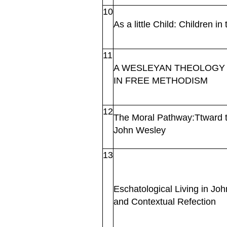
10
As a little Child: Children 
11
A WESLEYAN
THEOLOGY
IN FREE METHODISM
12
The Moral Pathway:Ttward th
John Wesley
13
Eschatological Living in Joh
and Contextual Refection