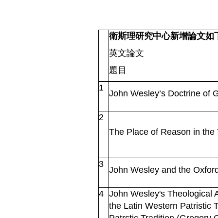
衛斯理研究中心新增論文如
英文論文
題目
1
John Wesley’s Doctrine of
G
2
The Place of Reason in the
3
John Wesley and the Oxfor
4
John Wesley's Theological A
the Latin Western Patristic