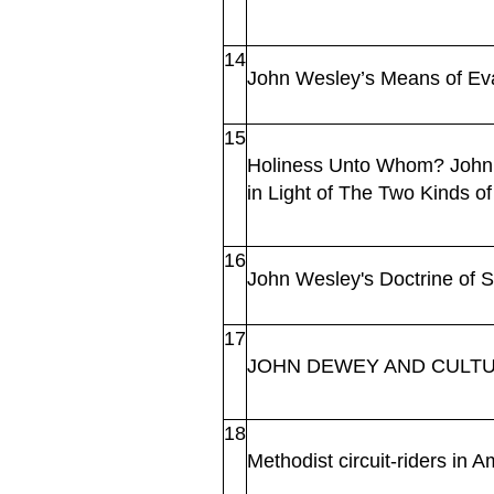
14
John Wesley’s
Means of
Ev
15
Holiness Unto Whom? John We
in Light of The Two Kinds o
16
John Wesley's Doctrine of 
17
JOHN DEWEY AND CULTU
18
Methodist circuit-riders in 