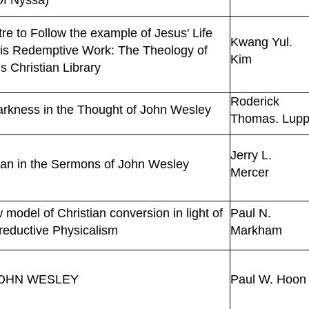
Of Nyssa)
re to Follow the example of Jesus' Life
Kwang Yul.
 His Redemptive Work: The Theology of
Kim
s Christian Library
Roderick
arkness in the Thought of John Wesley
Thomas. Lup
Jerry L.
Man in the Sermons of John Wesley
Mercer
model of Christian conversion in light of
Paul N.
eductive Physicalism
Markham
JOHN WESLEY
Paul W. Hoon