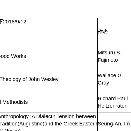
下
2018/9/12
作者
Mitsuru S.
ood
Works
Fujimoto
Wallace G.
 Theology of John Wesley
Gray
Richard Paul.
d Methodists
Heitzenrater
nthropology :A Dialectit Tension between
 Tradition(Augustine)and the Greek Eastern
Seung-An. Im