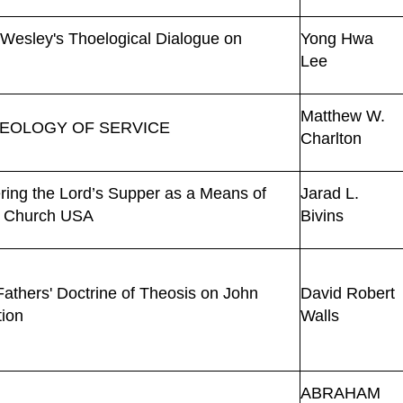
Wesley's Thoelogical Dialogue on
Yong Hwa
Lee
Matthew W.
HEOLOGY OF SERVICE
Charlton
ing the Lord’s Supper as a Means of
Jarad L.
st Church USA
Bivins
Fathers' Doctrine of Theosis on John
David Robert
tion
Walls
ABRAHAM