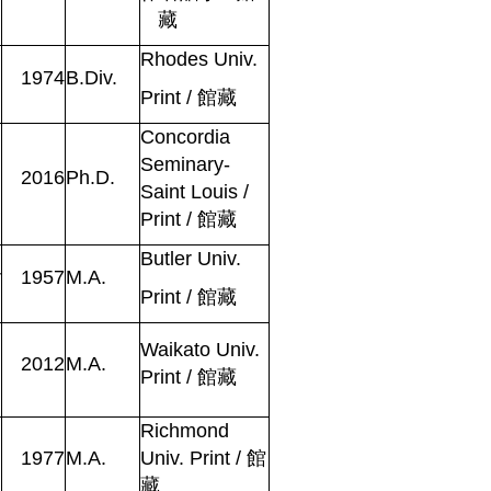
藏
Rhodes Univ.
1974
B.Div.
Print
/
館藏
Concordia
Seminary-
2016
Ph.D.
Saint Louis /
Print
/
館藏
Butler Univ.
r
1957
M.A.
Print
/
館藏
Waikato Univ.
2012
M.A.
Print
/
館藏
Richmond
1977
M.A.
Univ. Print
/
館
藏