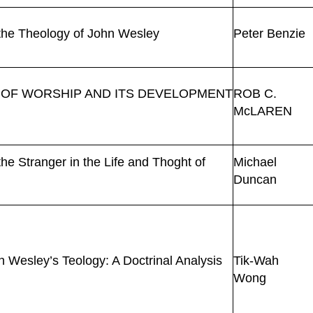
in the Theology of John Wesley
Peter Benzie
OF
WORSHIP AND ITS DEVELOPMENT
ROB C.
McLAREN
e Stranger in the Life and Thoght of
Michael
Duncan
n Wesley’s Teology: A Doctrinal Analysis
Tik-Wah
Wong