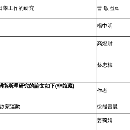
日學工作的研究
曹
敏
益鳥
楊中明
高燈財
蔡忠梅
關衛斯理研究的論文如下
(
非館藏
)
作者
蘭啟蒙運動
徐熊書晨
姜莉娟