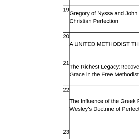
19
Gregory of Nyssa and John 
Christian Perfection
20
A UNITED METHODIST T
21
The Richest Legacy:Recover
Grace in the Free Methodi
22
The Influence of the Greek 
Wesley’s Doctrine of Perfec
23