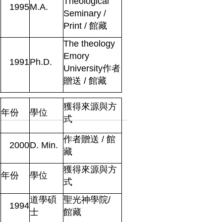
Theological
1995
M.A.
Seminary /
Print
/
館藏
The theology
Emory
1991
Ph.D.
University
作者
贈送
/
館藏
獲得來源與方
年份
學位
式
作者贈送
/
館
2000
D. Min.
藏
獲得來源與方
年份
學位
式
道學碩
聖光神學院
/
1994
士
館藏