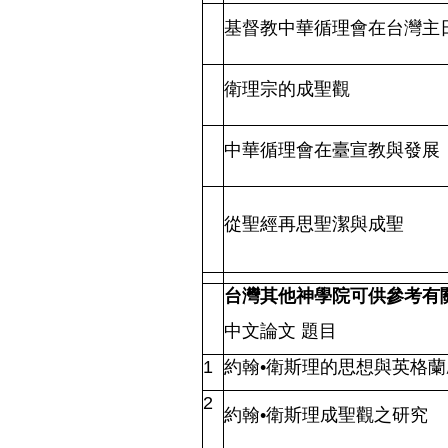
基督教中華循理會在台灣主
衛理宗的成聖觀
中華循理會在臺宣教與發展
從聖經再思聖潔與成聖
台灣其他神學院可供參考有
中文論文
題目
1
約翰•衛斯理的思想與英格
2
約翰•衛斯理成聖觀之研究