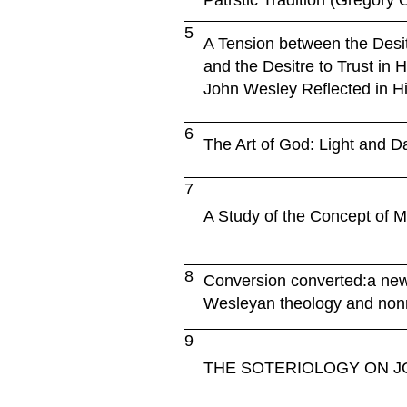
Patrstic Tradition (Gregory 
5
A Tension between the Desit
and the Desitre to Trust in
John Wesley Reflected in Hi
6
The Art of God: Light and D
7
A Study of the Concept of 
8
Conversion converted:a new 
Wesleyan theology and nonr
9
THE SOTERIOLOGY ON 