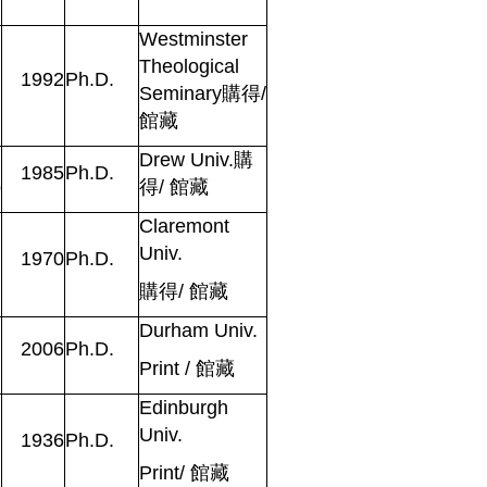
Westminster
Theological
1992
Ph.D.
Seminary
購得
/
館藏
Drew Univ.
購
1985
Ph.D.
p
得
/
館藏
Claremont
Univ.
1970
Ph.D.
購得
/
館藏
Durham Univ.
2006
Ph.D
.
Print
/
館藏
Edinburgh
Univ.
1936
Ph.D
.
Print
/
館藏