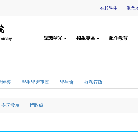
在校學生
畢業
認識聖光
招生專區
延伸教育
活輔導
學生學習事奉
學生會
校務行政
學院發展
行政處