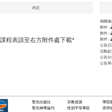
內文
相關連結
附件 :
附件 :
*課程表請至右方附件處下載*
附件 :
公告日期
活動起迄 
公告分類
公告單位
聖光出版社
宗教資源
學院
聖光神學論刊
性別平等專區
崇拜