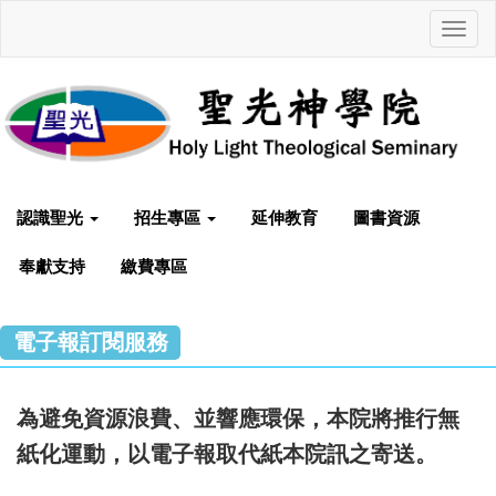
Toggl
navig
認識聖光
招生專區
延伸教育
圖書資源
奉獻支持
繳費專區
電子報訂閱服務
為避免資源浪費、並響應環保，本院將推行無
紙化運動，以電子報取代紙本院訊之寄送。