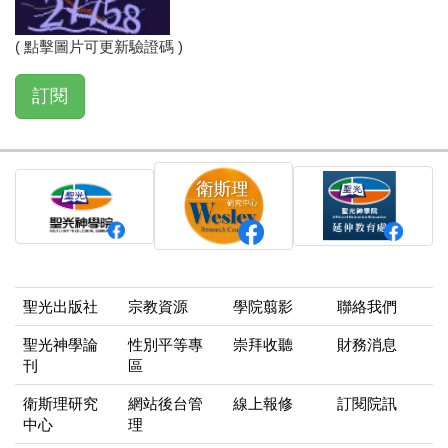
碼
( 點擊圖片可更新驗證碼 )
訂閱
聖光出版社
宗教資源
學院翦影
聯絡我們
聖光神學論
性別平等專
崇拜收聽
財務消息
刊
區
衛斯理研究
網站後台管
線上報修
訂閱院訊
中心
理