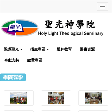
Toggl
navig
認識聖光
招生專區
延伸教育
圖書資源
奉獻支持
繳費專區
學院翦影