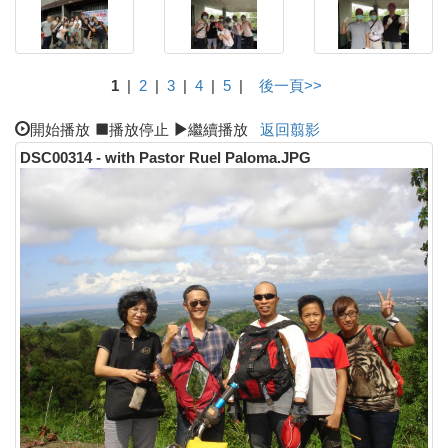
1
|
2
|
3
|
4
|
5
|
後一頁>>
開始播放
播放停止
繼續播放
返回翦影
DSC00314 - with Pastor Ruel Paloma.JPG