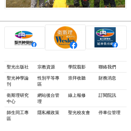
聖光出版社
宗教資源
學院翦影
聯絡我們
聖光神學論
性別平等專
崇拜收聽
財務消息
刊
區
衛斯理研究
網站後台管
線上報修
訂閱院訊
中心
理
師生同工專
隱私權政策
聖光校友會
停車位管理
區