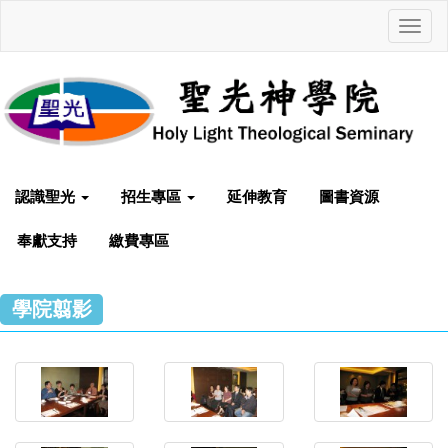
Toggl
navig
認識聖光
招生專區
延伸教育
圖書資源
奉獻支持
繳費專區
學院翦影