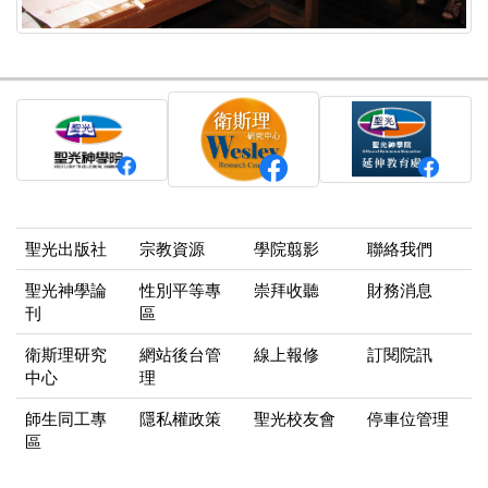
聖光出版社
宗教資源
學院翦影
聯絡我們
聖光神學論
性別平等專
崇拜收聽
財務消息
刊
區
衛斯理研究
網站後台管
線上報修
訂閱院訊
中心
理
師生同工專
隱私權政策
聖光校友會
停車位管理
區