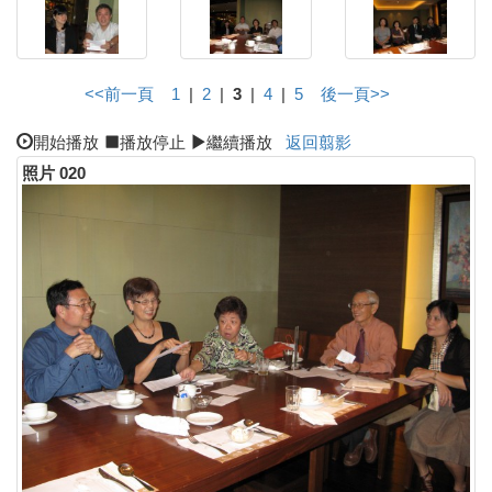
<<前一頁
1
|
2
|
3
|
4
|
5
後一頁>>
開始播放
播放停止
繼續播放
返回翦影
照片 020